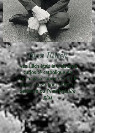
Ivan Illitch
Ivan Illich était la troisième
curiosité catholique de
Cuernavaca comme titrait le
Times du 29 Août 1969, la
semaine où j’y arrivai..
.lire
plus