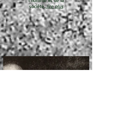
l’homme et de la
société..
.
lire plus