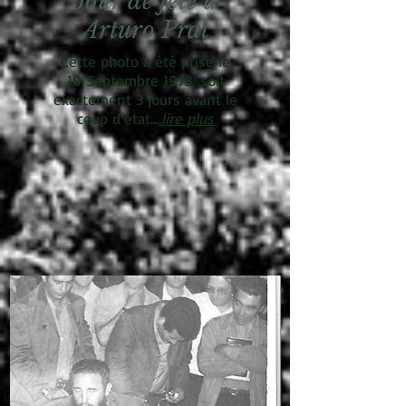
Jour de fête à
Arturo Prat
Cette photo a été prise le
10 Septembre 1973, soit
exactement 3 jours avant le
coup d’état...
.
lire plus