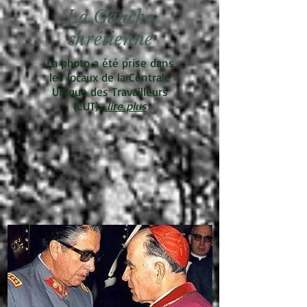
La Gauche
chrétienne
La photo a été prise dans
les locaux de la Centrale
Unique des Travailleurs
(CUT)...
.
lire plus