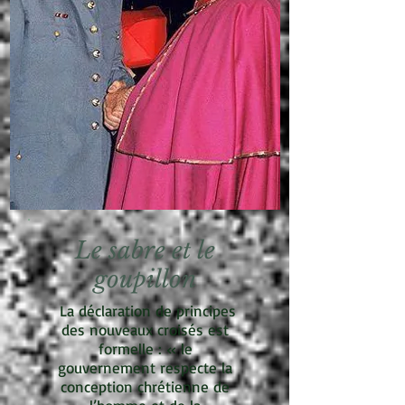
Le sabre et le
goupillon
La déclaration de principes
des nouveaux croisés est
formelle : « le
gouvernement respecte la
conception chrétienne de