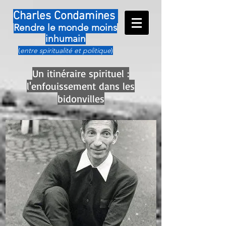
Charles Condamines
Rendre le monde moins
inhumain
(
entre spiritualité et politique
)
Un itinéraire spirituel :
l'enfouissement dans les
bidonvilles